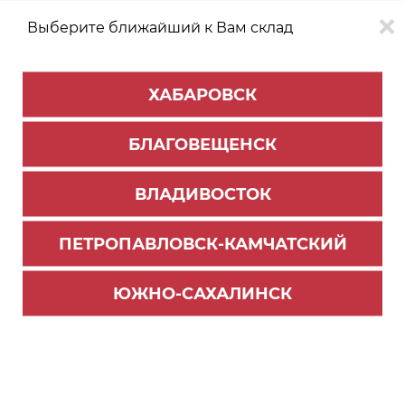
Выберите ближайший к Вам склад
0
0
ХАБАРОВСК
Версия для
Aa
БЛАГОВЕЩЕНСК
слабовидящих
ВЛАДИВОСТОК
КАТАЛОГ
Хабаровск
ТОВАРОВ
ПЕТРОПАВЛОВСК-КАМЧАТСКИЙ
ЮЖНО-САХАЛИНСК
Обувницы
Складные механизмы