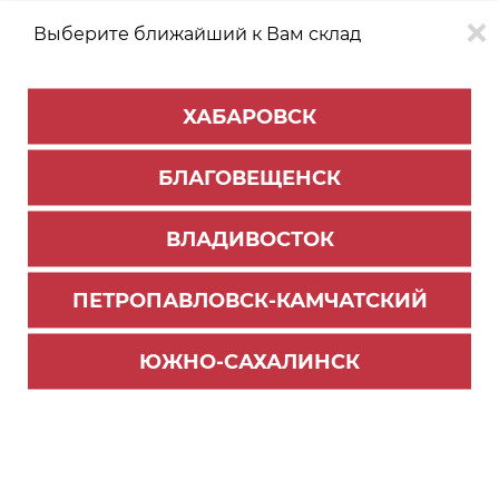
Выберите ближайший к Вам склад
0
0
ХАБАРОВСК
Версия для
Aa
БЛАГОВЕЩЕНСК
слабовидящих
ВЛАДИВОСТОК
КАТАЛОГ
Хабаровск
ТОВАРОВ
ПЕТРОПАВЛОВСК-КАМЧАТСКИЙ
Столешницы и комплектующие
ЮЖНО-САХАЛИНСК
Кромка для столешниц КЕДР