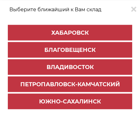
Выберите ближайший к Вам склад
0
0
ХАБАРОВСК
Версия для
Aa
БЛАГОВЕЩЕНСК
слабовидящих
ВЛАДИВОСТОК
КАТАЛОГ
Хабаровск
ТОВАРОВ
ПЕТРОПАВЛОВСК-КАМЧАТСКИЙ
Цокольные системы
Фильтр
ЮЖНО-САХАЛИНСК
СОРТИРОВАТЬ ПО:
Цене
Имени
Наличию