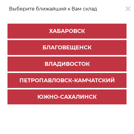
Выберите ближайший к Вам склад
0
0
ХАБАРОВСК
Версия для
Aa
БЛАГОВЕЩЕНСК
слабовидящих
ВЛАДИВОСТОК
КАТАЛОГ
Хабаровск
ТОВАРОВ
ПЕТРОПАВЛОВСК-КАМЧАТСКИЙ
Бытовая техника
Фильтр
ЮЖНО-САХАЛИНСК
СОРТИРОВАТЬ ПО:
Цене
Имени
Наличию