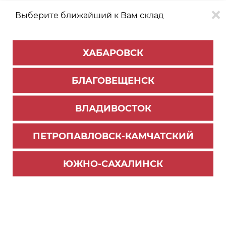
Выберите ближайший к Вам склад
0
0
ХАБАРОВСК
Версия для
Aa
БЛАГОВЕЩЕНСК
слабовидящих
ВЛАДИВОСТОК
КАТАЛОГ
Хабаровск
ТОВАРОВ
ПЕТРОПАВЛОВСК-КАМЧАТСКИЙ
Профиль Алюминиевый PREMIAL
Скачать инструкцию по сборке навесной
ЮЖНО-САХАЛИНСК
системы Еscaparate
Фильтр