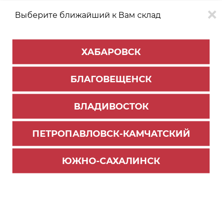
Выберите ближайший к Вам склад
0
0
ХАБАРОВСК
Версия для
Aa
БЛАГОВЕЩЕНСК
слабовидящих
ВЛАДИВОСТОК
КАТАЛОГ
Хабаровск
ТОВАРОВ
ПЕТРОПАВЛОВСК-КАМЧАТСКИЙ
Фурнитура Blum
Фильтр
ЮЖНО-САХАЛИНСК
СОРТИРОВАТЬ ПО:
Цене
Имени
Наличию