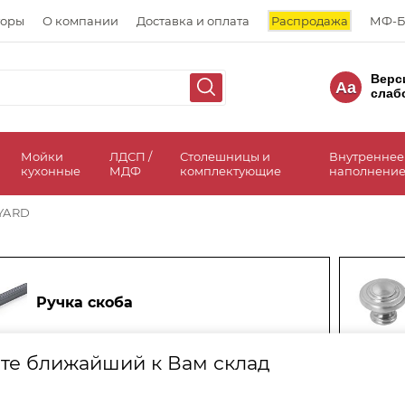
торы
О компании
Доставка и оплата
Распродажа
МФ-Б
Верс
Aa
слаб
а
Мойки
ЛДСП /
Столешницы и
Внутреннее
кухонные
МДФ
комплектующие
наполнение
YARD
Pучка скоба
те ближайший к Вам склад
Ручка рейлинговая