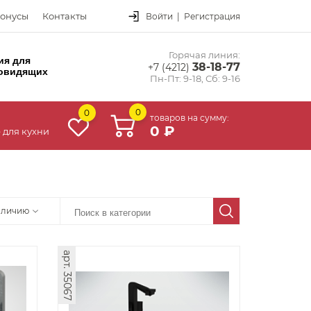
онусы
Контакты
Войти
|
Регистрация
Горячая линия:
ия для
38-18-77
+7 (4212)
овидящих
Пн-Пт: 9-18, Сб: 9-16
0
0
товаров на сумму:
0 ₽
 для кухни
аличию
арт. 35067