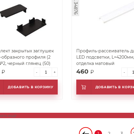
арт. 34876
лект закрытых заглушек
Профиль-рассеиватель д
L-образного профиля (2
LED подсветки, L=4200мм
 №2, черный глянец (50)
отделка матовый
9
460
₽
₽
-
+
-
ДОБАВИТЬ В КОРЗИНУ
ДОБАВИТЬ В КОРЗ
зать ещё
1
2
3