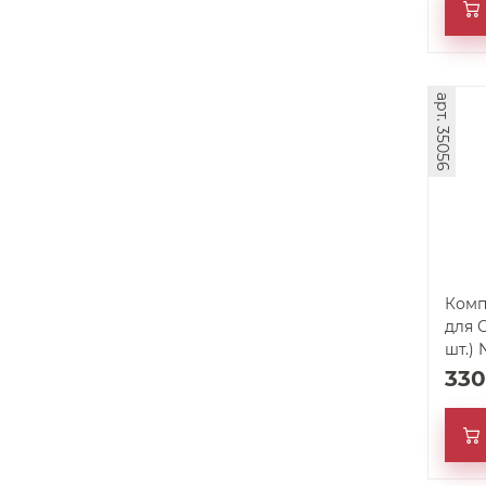
арт. 35056
Комп
для 
шт.) 
33