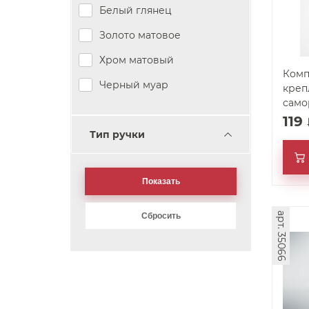
Белый глянец
Золото матовое
Хром матовый
Комп
Черный муар
креп
само
119
Тип ручки
арт. 35066