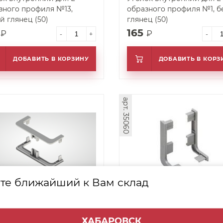
ного профиля №13,
образного профиля №1, белый
й глянец (50)
глянец (50)
5
165
₽
₽
-
+
-
ДОБАВИТЬ В КОРЗИНУ
ДОБАВИТЬ В КОРЗ
арт. 35060
те ближайший к Вам склад
лект открытых заглушек
Комплект открытых загл
С-образного профиля (2
для L-образного профиля 
№1, белый глянец (50)
шт.) №13, серый глянец (5
ХАБАРОВСК