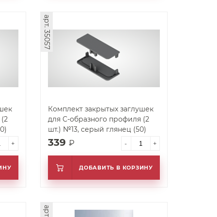
арт. 35057
шек
Комплект закрытых заглушек
(2
для С-образного профиля (2
0)
шт.) №13, серый глянец (50)
339
₽
+
-
+
ИНУ
ДОБАВИТЬ В КОРЗИНУ