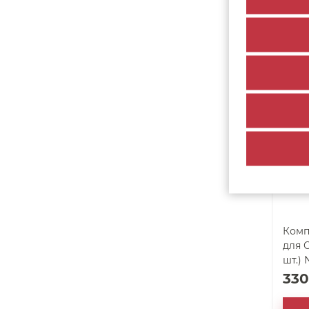
315
арт. 49081
Комп
для 
шт.) 
33