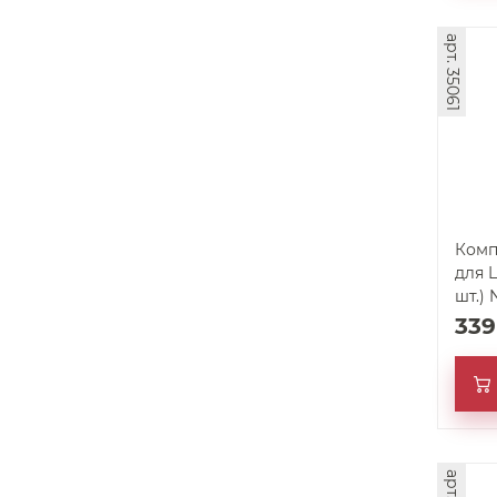
арт. 35061
Комп
для 
шт.)
33