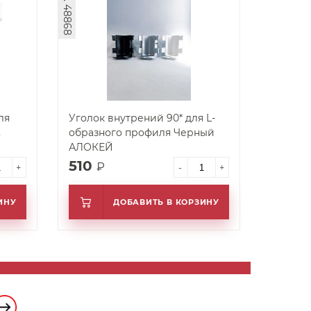
арт. 48868
ля
Уголок внутрений 90* для L-
,
образного профиля Черный
АЛОКЕЙ
510
₽
+
-
+
ИНУ
ДОБАВИТЬ В КОРЗИНУ