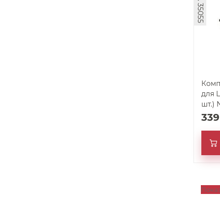
арт. 35055
Комп
для 
шт.)
33
Пока