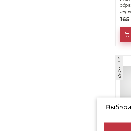
образ
серы
16
арт. 35062
Выбери
Комп
для 
шт.) 