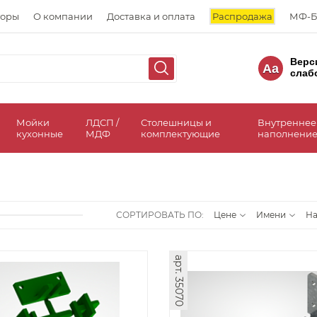
торы
О компании
Доставка и оплата
Распродажа
МФ-Б
Верс
Aa
слаб
а
Мойки
ЛДСП /
Столешницы и
Внутреннее
кухонные
МДФ
комплектующие
наполнение
СОРТИРОВАТЬ ПО:
Цене
Имени
Н
арт. 35070