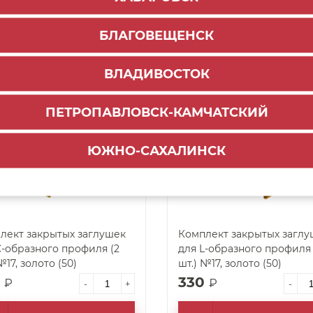
315
₽
₽
-
+
-
БЛАГОВЕЩЕНСК
ДОБАВИТЬ В КОРЗИНУ
ДОБАВИТЬ В КОРЗ
ВЛАДИВОСТОК
арт. 49080
ПЕТРОПАВЛОВСК-КАМЧАТСКИЙ
ЮЖНО-САХАЛИНСК
лект закрытых заглушек
Комплект закрытых заглу
С-образного профиля (2
для L-образного профиля 
№17, золото (50)
шт.) №17, золото (50)
0
330
₽
₽
-
+
-