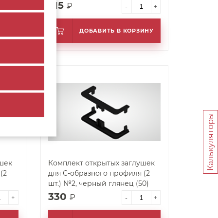
315
₽
+
-
+
ИНУ
ДОБАВИТЬ В КОРЗИНУ
арт. 35064
Калькуляторы
шек
Комплект открытых заглушек
(2
для С-образного профиля (2
шт.) №2, черный глянец (50)
330
₽
+
-
+