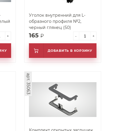
-
Уголок внутренний для L-
образного профиля №2,
черный глянец (50)
165
₽
+
-
+
ИНУ
ДОБАВИТЬ В КОРЗИНУ
арт. 35063
Комплект открытых заглушек