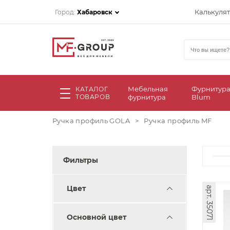
Калькуля
Город:
Хабаровск
Мебельная
Фурнитур
КАТАЛОГ
ТОВАРОВ
фурнитура
Blum
Ручка профиль GOLA
>
Ручка профиль MF
Фильтры
Цвет
арт. 35071
Основной цвет