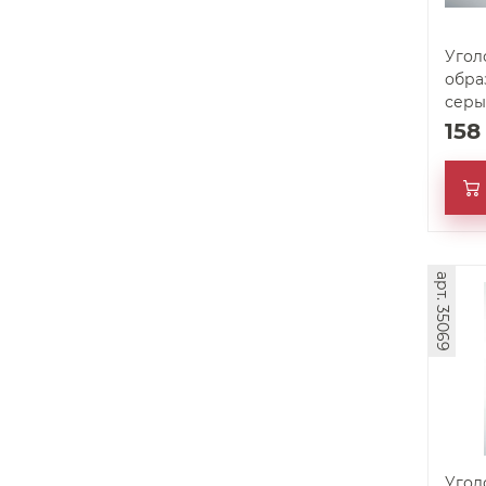
Угол
образ
серы
15
арт. 35069
Угол