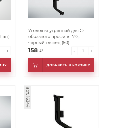
е
Уголок внутренний для C-
1 шт)
образного профиля №2,
черный глянец (50)
158
₽
+
-
+
ИНУ
ДОБАВИТЬ В КОРЗИНУ
арт. 16344