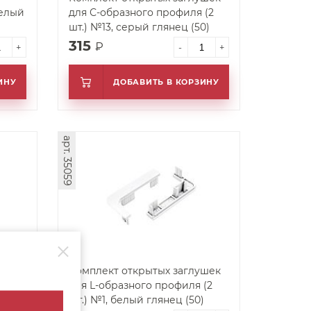
для С-образного профиля (2
шт.) №13, серый глянец (50)
315
₽
+
-
+
ИНУ
ДОБАВИТЬ В КОРЗИНУ
арт. 35059
ушек
Комплект открытых заглушек
(2
для L-образного профиля (2
0)
шт.) №1, белый глянец (50)