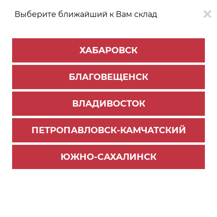
Выберите ближайший к Вам склад
0
0
ХАБАРОВСК
Версия для
Aa
БЛАГОВЕЩЕНСК
слабовидящих
ВЛАДИВОСТОК
КАТАЛОГ
Хабаровск
ТОВАРОВ
ПЕТРОПАВЛОВСК-КАМЧАТСКИЙ
Электрика
Фильтр
ЮЖНО-САХАЛИНСК
СОРТИРОВАТЬ ПО:
Цене
Имени
Наличию