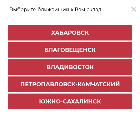
Выберите ближайший к Вам склад
0
0
ХАБАРОВСК
Версия для
Aa
БЛАГОВЕЩЕНСК
слабовидящих
ВЛАДИВОСТОК
КАТАЛОГ
Хабаровск
ТОВАРОВ
ПЕТРОПАВЛОВСК-КАМЧАТСКИЙ
Мебельная фурнитура
>
Крепёж и заглушки
Фильтр
ЮЖНО-САХАЛИНСК
СОРТИРОВАТЬ ПО:
Цене
Имени
Наличию