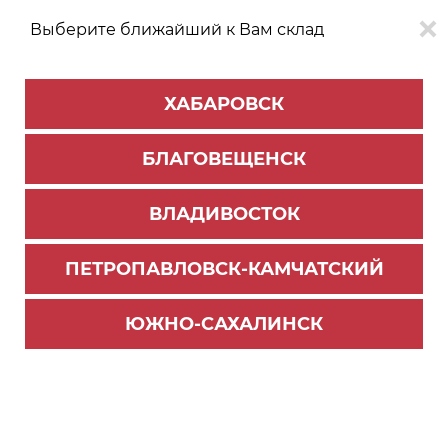
Выберите ближайший к Вам склад
0
0
ХАБАРОВСК
Версия для
Aa
БЛАГОВЕЩЕНСК
слабовидящих
ВЛАДИВОСТОК
КАТАЛОГ
Хабаровск
ТОВАРОВ
ПЕТРОПАВЛОВСК-КАМЧАТСКИЙ
Мебельная фурнитура
>
Крючки мебельные
крючок K205BL.9 Чёрный матовый OLA(20)
ЮЖНО-САХАЛИНСК