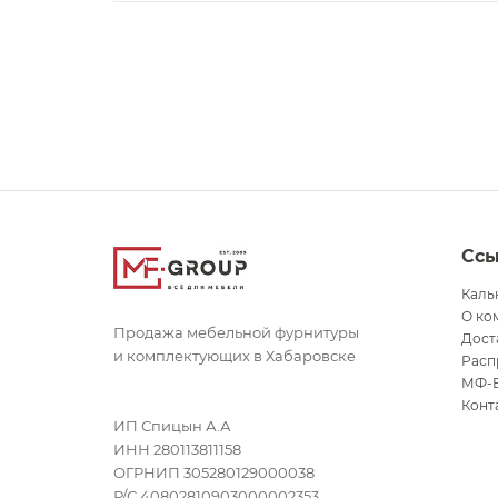
Сс
Каль
О ко
Продажа мебельной фурнитуры
Дост
и комплектующих в Хабаровске
Расп
МФ-
Конт
ИП Спицын А.А
ИНН 280113811158
ОГРНИП 305280129000038
Р/С 40802810903000002353