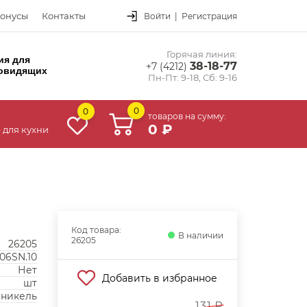
онусы
Контакты
Войти
|
Регистрация
Горячая линия:
ия для
38-18-77
+7 (4212)
овидящих
Пн-Пт: 9-18, Сб: 9-16
0
0
товаров на сумму:
0 ₽
 для кухни
Код товара:
В наличии
26205
26205
06SN.10
Нет
Добавить в избранное
шт
 никель
131 ₽