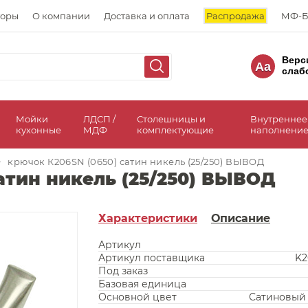
торы
О компании
Доставка и оплата
Распродажа
МФ-Б
Верс
Aa
слаб
а
Мойки
ЛДСП /
Столешницы и
Внутреннее
кухонные
МДФ
комплектующие
наполнение
>
крючок К206SN (0650) сатин никель (25/250) ВЫВОД
атин никель (25/250) ВЫВОД
Характеристики
Описание
Артикул
Артикул поставщика
K2
Под заказ
Базовая единица
Основной цвет
Сатиновый