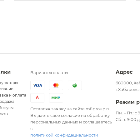
ылки
Адрес
Варианты оплаты
куляторы
680000, Ха
мпании
г.Хабаровск
авка и оплата
родажа
Режим р
Бонусы
Оставляя заявку на сайте mf-group.ru,
Пн. – Пт.: с
акты
Вы даете свое согласие на обработку
Сб.: с 9:00 
персональных данных и соглашаетесь
с
политикой конфидециальности