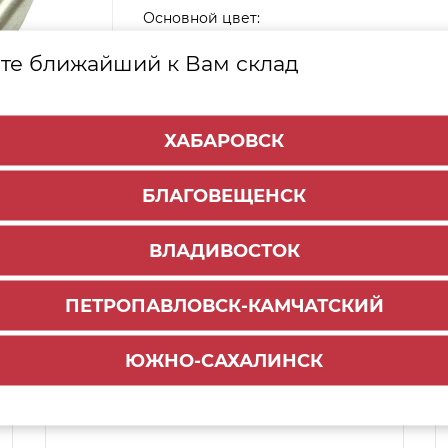
Основной цвет:
Белый
Сатиновый никель
те ближайший к Вам склад
Сатиновый хром
Хром
Ч
ХАБАРОВСК
БЛАГОВЕЩЕНСК
ВЛАДИВОСТОК
ПЕТРОПАВЛОВСК-КАМЧАТСКИЙ
Способы доставки:
ЮЖНО-САХАЛИНСК
1000 руб.
По городу:
Самовывоз:
ул.Краснореченская, 111Г