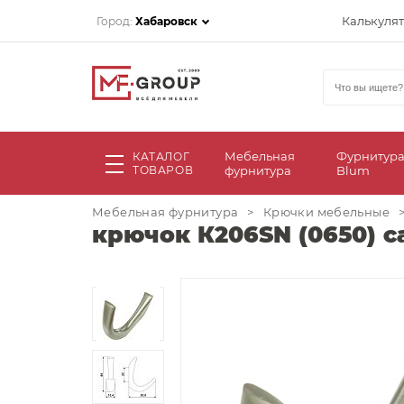
Калькуля
Город:
Хабаровск
Мебельная
Фурнитур
КАТАЛОГ
ТОВАРОВ
фурнитура
Blum
Мебельная фурнитура
>
Крючки мебельные
крючок К206SN (0650) с