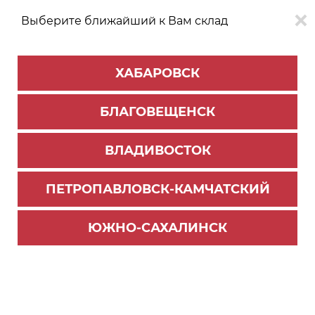
Выберите ближайший к Вам склад
0
0
ХАБАРОВСК
Версия для
Aa
БЛАГОВЕЩЕНСК
слабовидящих
ВЛАДИВОСТОК
КАТАЛОГ
Хабаровск
ТОВАРОВ
ПЕТРОПАВЛОВСК-КАМЧАТСКИЙ
Главная страница
>
Новости
Режим работы в майские
ЮЖНО-САХАЛИНСК
праздники Южно-
Сахалинск