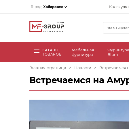
Калькуля
Город:
Хабаровск
Мебельная
Фурнитур
КАТАЛОГ
ТОВАРОВ
фурнитура
Blum
Главная страница
>
Новости
>
Встречаемся 
Встречаемся на Аму