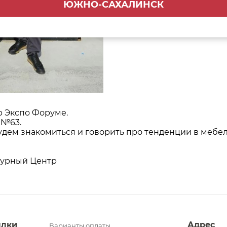
ЮЖНО-САХАЛИНСК
р Экспо Форуме.
 №63.
удем знакомиться и говорить про тенденции в мебе
турный Центр
ылки
Адрес
Варианты оплаты