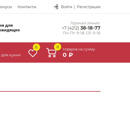
онусы
Контакты
Войти
|
Регистрация
Горячая линия:
ия для
38-18-77
+7 (4212)
овидящих
Пн-Пт: 9-18, Сб: 9-16
0
0
товаров на сумму:
0 ₽
 для кухни