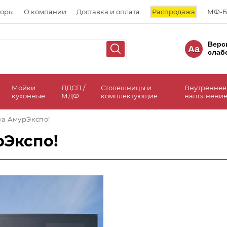
торы
О компании
Доставка и оплата
Распродажа
МФ-Б
Верс
Aa
слаб
а
Мойки
ЛДСП /
Столешницы и
Внутреннее
кухонные
МДФ
комплектующие
наполнение
на АмурЭкспо!
рЭкспо!