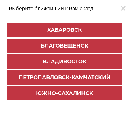
Выберите ближайший к Вам склад
0
0
ХАБАРОВСК
Версия для
Aa
БЛАГОВЕЩЕНСК
слабовидящих
ВЛАДИВОСТОК
КАТАЛОГ
Хабаровск
ТОВАРОВ
ПЕТРОПАВЛОВСК-КАМЧАТСКИЙ
Мебельная фурнитура
>
Крючки мебельные
крючок К305CP (0540) хром (20/200)
ЮЖНО-САХАЛИНСК