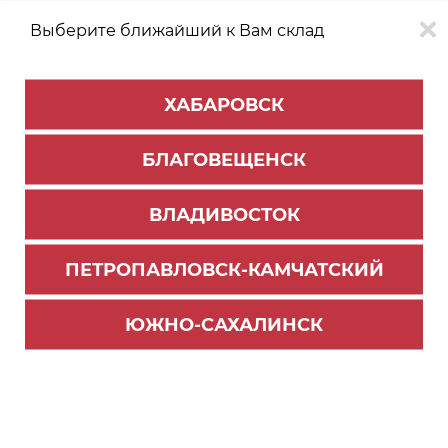
Выберите ближайший к Вам склад
0
0
ХАБАРОВСК
Версия для
Aa
БЛАГОВЕЩЕНСК
слабовидящих
ВЛАДИВОСТОК
КАТАЛОГ
Хабаровск
ТОВАРОВ
ПЕТРОПАВЛОВСК-КАМЧАТСКИЙ
Мебельная фурнитура
>
Ящики и направляющие
Держатель фасада для DB8881и DB8885
ЮЖНО-САХАЛИНСК