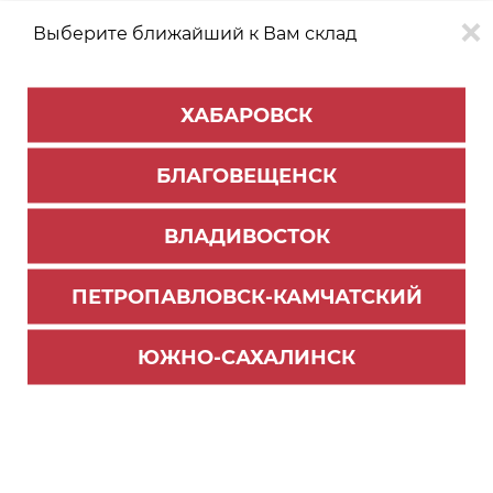
Выберите ближайший к Вам склад
0
0
ХАБАРОВСК
Версия для
Aa
БЛАГОВЕЩЕНСК
слабовидящих
ВЛАДИВОСТОК
КАТАЛОГ
Хабаровск
ТОВАРОВ
ПЕТРОПАВЛОВСК-КАМЧАТСКИЙ
Мебельная фурнитура
>
Ящики и направляющие
>
Ящики СТАРТ
ЮЖНО-САХАЛИНСК
Фильтр