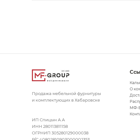
Сс
Каль
О ко
Продажа мебельной фурнитуры
Дост
и комплектующих в Хабаровске
Расп
МФ-
Конт
ИП Спицын А.А
ИНН 280113811158
ОГРНИП 305280129000038
Р/С 40802810903000002353