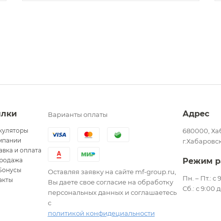
ылки
Адрес
Варианты оплаты
куляторы
680000, Ха
мпании
г.Хабаровск
авка и оплата
родажа
Режим р
Бонусы
Оставляя заявку на сайте mf-group.ru,
Пн. – Пт.: с
акты
Вы даете свое согласие на обработку
Сб.: с 9:00 
персональных данных и соглашаетесь
с
политикой конфидециальности