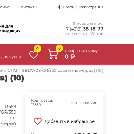
онусы
Контакты
Войти
|
Регистрация
Горячая линия:
ия для
38-18-77
+7 (4212)
овидящих
Пн-Пт: 9-18, Сб: 9-16
0
0
товаров на сумму:
0 ₽
 для кухни
нки СТАРТ SBDW08/GR/350 серый (лев+прав) (10)
) (10)
Код товара:
Нет в наличии
13659
13659
GR/350
шт
Добавить в избранное
Серый