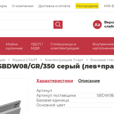
торы
О компании
Доставка и оплата
Распродажа
МФ-Б
Верс
Aa
слаб
а
Мойки
ЛДСП /
Столешницы и
Внутреннее
кухонные
МДФ
комплектующие
наполнение
щие
>
Ящики СТАРТ
>
Комлектующие Старт
>
Боковые сте
BDW08/GR/350 серый (лев+прав
Характеристики
Описание
Артикул
Артикул поставщика
SBDW08/
Базовая единица
Основной цвет