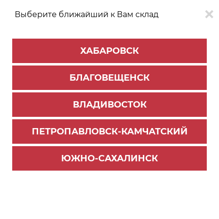
Выберите ближайший к Вам склад
0
0
ХАБАРОВСК
Версия для
Aa
БЛАГОВЕЩЕНСК
слабовидящих
ВЛАДИВОСТОК
КАТАЛОГ
Хабаровск
ТОВАРОВ
ПЕТРОПАВЛОВСК-КАМЧАТСКИЙ
Матрасы ортопедические (под заказ)
Фильтр
ЮЖНО-САХАЛИНСК
СОРТИРОВАТЬ ПО:
Цене
Имени
Наличию