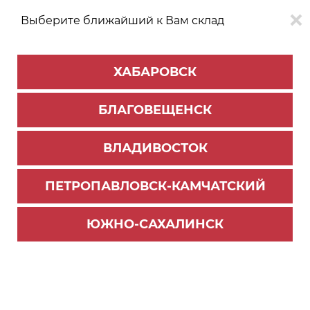
Выберите ближайший к Вам склад
0
0
ХАБАРОВСК
Версия для
Aa
БЛАГОВЕЩЕНСК
слабовидящих
ВЛАДИВОСТОК
КАТАЛОГ
Хабаровск
ТОВАРОВ
ПЕТРОПАВЛОВСК-КАМЧАТСКИЙ
Матрасы ортопедические (под заказ)
Фильтр
ЮЖНО-САХАЛИНСК
СОРТИРОВАТЬ ПО:
Цене
Имени
Наличию