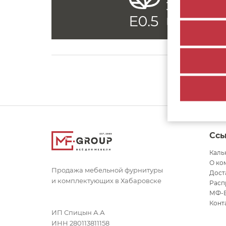
Сс
Каль
О ко
Продажа мебельной фурнитуры
Дост
и комплектующих в Хабаровске
Расп
МФ-
Конт
ИП Спицын А.А
ИНН 280113811158