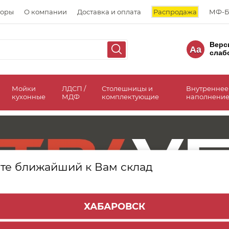
торы
О компании
Доставка и оплата
Распродажа
МФ-Б
Верс
Aa
слаб
а
Мойки
ЛДСП /
Столешницы и
Внутреннее
кухонные
МДФ
комплектующие
наполнение
те ближайший к Вам склад
ХАБАРОВСК