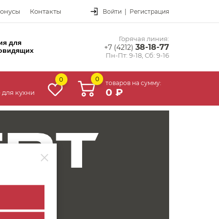
онусы
Контакты
Войти
|
Регистрация
Горячая линия:
ия для
38-18-77
+7 (4212)
овидящих
Пн-Пт: 9-18, Сб: 9-16
0
0
товаров на сумму:
0 ₽
 для кухни