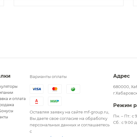
ылки
Адрес
Варианты оплаты
куляторы
680000, Ха
мпании
г.Хабаровск
авка и оплата
родажа
Режим р
Бонусы
Оставляя заявку на сайте mf-group.ru,
Пн. – Пт.: с
акты
Вы даете свое согласие на обработку
Сб.: с 9:00 
персональных данных и соглашаетесь
с