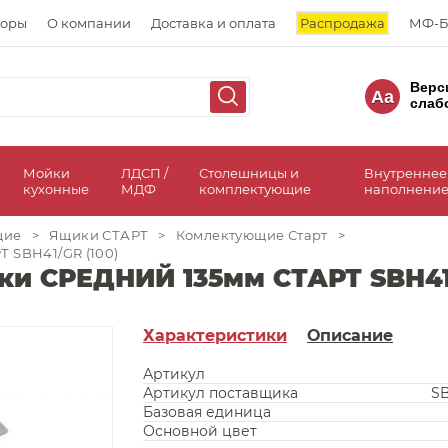
торы
О компании
Доставка и оплата
Распродажа
МФ-Б
Верс
Aa
слаб
а
Мойки
ЛДСП /
Столешницы и
Внутреннее
кухонные
МДФ
комплектующие
наполнение
щие
>
Ящики СТАРТ
>
Комлектующие Старт
>
 SBH41/GR (100)
ки СРЕДНИЙ 135мм СТАРТ SBH41/
Характеристики
Описание
Артикул
Артикул поставщика
S
Базовая единица
Основной цвет