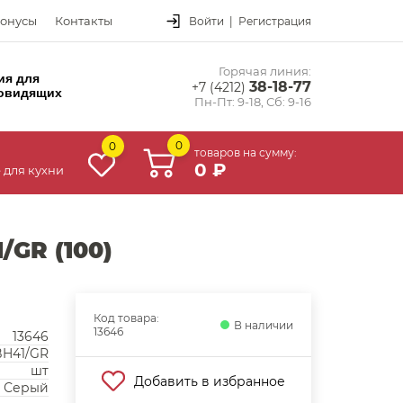
онусы
Контакты
Войти
|
Регистрация
Горячая линия:
ия для
38-18-77
+7 (4212)
овидящих
Пн-Пт: 9-18, Сб: 9-16
0
0
товаров на сумму:
0 ₽
 для кухни
GR (100)
Код товара:
В наличии
13646
13646
BH41/GR
шт
Добавить в избранное
Серый