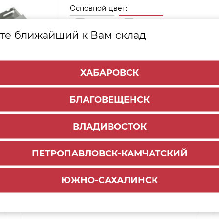
Основной цвет:
Белый
Серый
те ближайший к Вам склад
ХАБАРОВСК
БЛАГОВЕЩЕНСК
ВЛАДИВОСТОК
ПЕТРОПАВЛОВСК-КАМЧАТСКИЙ
Способы доставки:
ЮЖНО-САХАЛИНСК
1000 руб.
По городу:
Самовывоз:
ул.Краснореченская, 111Г