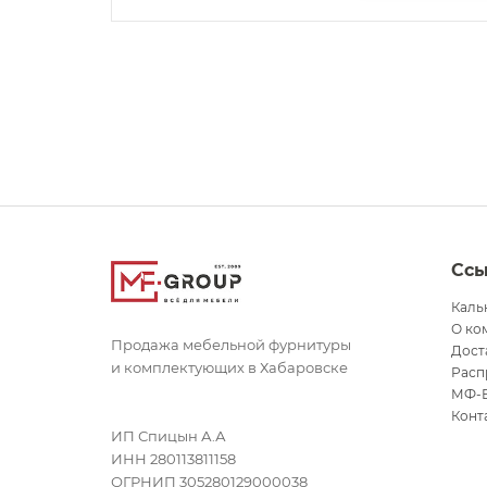
Сс
Каль
О ко
Продажа мебельной фурнитуры
Дост
и комплектующих в Хабаровске
Расп
МФ-
Конт
ИП Спицын А.А
ИНН 280113811158
ОГРНИП 305280129000038