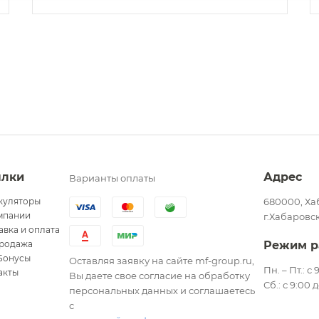
ылки
Адрес
Варианты оплаты
куляторы
680000, Ха
мпании
г.Хабаровск
авка и оплата
родажа
Режим р
Бонусы
Оставляя заявку на сайте mf-group.ru,
Пн. – Пт.: с
акты
Вы даете свое согласие на обработку
Сб.: с 9:00 
персональных данных и соглашаетесь
с