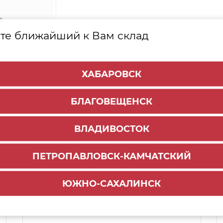
те ближайший к Вам склад
ХАБАРОВСК
БЛАГОВЕЩЕНСК
ВЛАДИВОСТОК
ПЕТРОПАВЛОВСК-КАМЧАТСКИЙ
Способы доставки:
ЮЖНО-САХАЛИНСК
1000 руб.
По городу:
Самовывоз:
ул.Краснореченская, 111Г