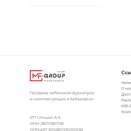
Сс
Каль
О ко
Продажа мебельной фурнитуры
Дост
и комплектующих в Хабаровске
Расп
МФ-
Конт
ИП Спицын А.А
ИНН 280113811158
ОГРНИП 305280129000038