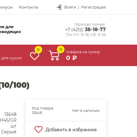
онусы
Контакты
Войти
|
Регистрация
Горячая линия:
ия для
38-18-77
+7 (4212)
овидящих
Пн-Пт: 9-18, Сб: 9-16
0
0
товаров на сумму:
0 ₽
 для кухни
10/100)
Код товара:
Нет в наличии
13648
13648
H45/GR
шт
Добавить в избранное
Серый