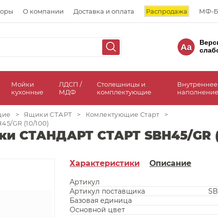
торы
О компании
Доставка и оплата
Распродажа
МФ-Б
Верс
Aa
слаб
а
Мойки
ЛДСП /
Столешницы и
Внутреннее
кухонные
МДФ
комплектующие
наполнение
щие
>
Ящики СТАРТ
>
Комлектующие Старт
>
5/GR (10/100)
ки СТАНДАРТ СТАРТ SBH45/GR (
Характеристики
Описание
Артикул
Артикул поставщика
SB
Базовая единица
Основной цвет