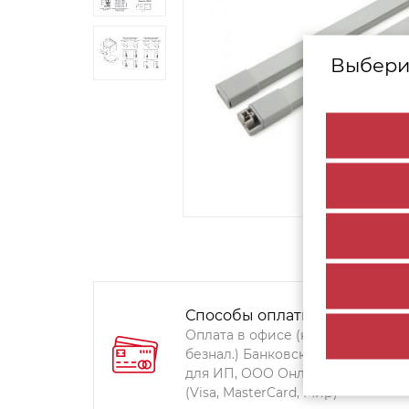
Выбери
Способы оплаты:
Оплата в офисе (наличными,
безнал.) Банковский перевод
для ИП, ООО Онлайн-оплата
(Visa, MasterCard, Мир)