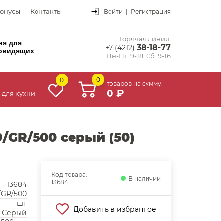
онусы
Контакты
Войти
|
Регистрация
Горячая линия:
ия для
38-18-77
+7 (4212)
овидящих
Пн-Пт: 9-18, Сб: 9-16
0
0
товаров на сумму:
0 ₽
 для кухни
GR/500 серый (50)
Код товара:
В наличии
13684
13684
/GR/500
шт
Добавить в избранное
Серый