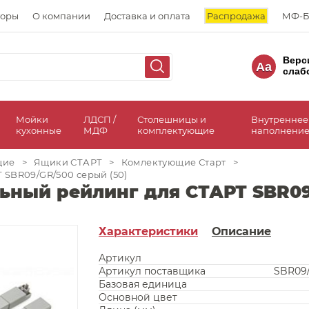
торы
О компании
Доставка и оплата
Распродажа
МФ-Б
Верс
Aa
слаб
а
Мойки
ЛДСП /
Столешницы и
Внутреннее
кухонные
МДФ
комплектующие
наполнение
щие
>
Ящики СТАРТ
>
Комлектующие Старт
>
SBR09/GR/500 серый (50)
ный рейлинг для СТАРТ SBR09/
Характеристики
Описание
Артикул
Артикул поставщика
SBR09
Базовая единица
Основной цвет