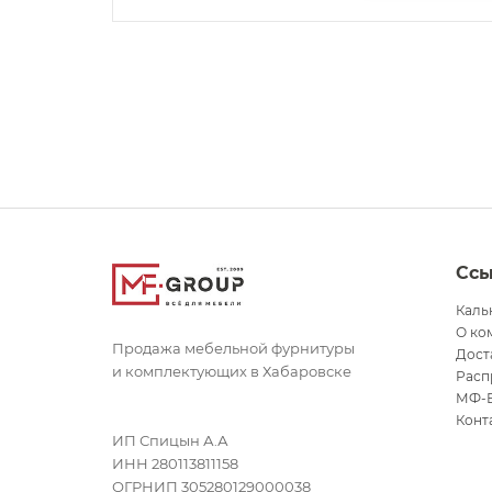
Сс
Каль
О ко
Продажа мебельной фурнитуры
Дост
и комплектующих в Хабаровске
Расп
МФ-
Конт
ИП Спицын А.А
ИНН 280113811158
ОГРНИП 305280129000038