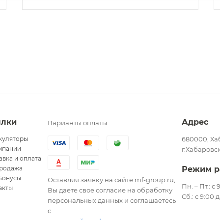
ылки
Адрес
Варианты оплаты
куляторы
680000, Ха
мпании
г.Хабаровск
авка и оплата
родажа
Режим р
Бонусы
Оставляя заявку на сайте mf-group.ru,
Пн. – Пт.: с
акты
Вы даете свое согласие на обработку
Сб.: с 9:00 
персональных данных и соглашаетесь
с