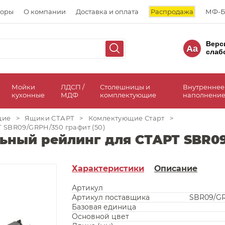
торы
О компании
Доставка и оплата
Распродажа
МФ-Б
Верс
Aa
слаб
а
Мойки
ЛДСП /
Столешницы и
Внутреннее
кухонные
МДФ
комплектующие
наполнение
щие
>
Ящики СТАРТ
>
Комлектующие Старт
>
SBR09/GRPH/350 графит (50)
ный рейлинг для СТАРТ SBR09/
Характеристики
Описание
Артикул
Артикул поставщика
SBR09/G
Базовая единица
Основной цвет