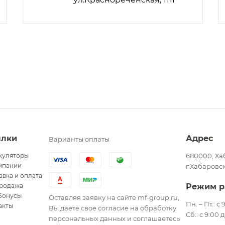
ылки
Адрес
Варианты оплаты
куляторы
680000, Ха
мпании
г.Хабаровск
авка и оплата
родажа
Режим р
Бонусы
Оставляя заявку на сайте mf-group.ru,
Пн. – Пт.: с
акты
Вы даете свое согласие на обработку
Сб.: с 9:00 
персональных данных и соглашаетесь