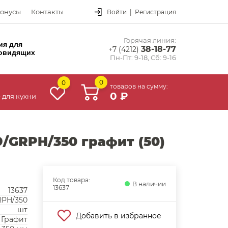
онусы
Контакты
Войти
|
Регистрация
Горячая линия:
ия для
38-18-77
+7 (4212)
овидящих
Пн-Пт: 9-18, Сб: 9-16
0
0
товаров на сумму:
0 ₽
 для кухни
GRPH/350 графит (50)
Код товара:
В наличии
13637
13637
RPH/350
шт
Добавить в избранное
Графит