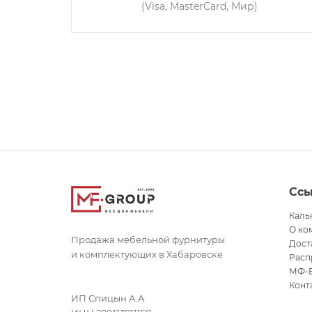
(Visa, MasterCard, Мир)
Сс
Каль
О ко
Продажа мебельной фурнитуры
Дост
и комплектующих в Хабаровске
Расп
МФ-
Конт
ИП Спицын А.А