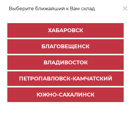
Выберите ближайший к Вам склад
0
0
ХАБАРОВСК
Версия для
Aa
БЛАГОВЕЩЕНСК
слабовидящих
ВЛАДИВОСТОК
КАТАЛОГ
Хабаровск
ТОВАРОВ
ПЕТРОПАВЛОВСК-КАМЧАТСКИЙ
Мебельная фурнитура
>
Ящики и направляющие
>
Ящики СТАРТ
ЮЖНО-САХАЛИНСК
Фильтр