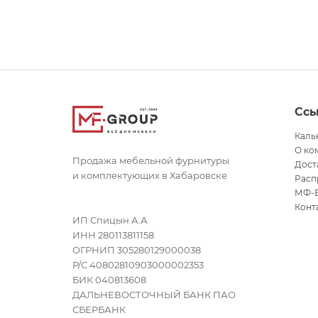
Сс
Каль
О ко
Продажа мебельной фурнитуры
Дост
и комплектующих в Хабаровске
Расп
МФ-
Конт
ИП Спицын А.А
ИНН 280113811158
ОГРНИП 305280129000038
Р/С 40802810903000002353
БИК 040813608
ДАЛЬНЕВОСТОЧНЫЙ БАНК ПАО
СБЕРБАНК