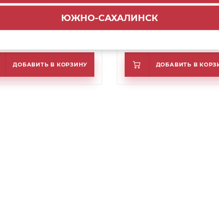
ольный прямоугольный
Трубка синхронизации д
инг для СТАРТ
СТАРТ ПУШ 1500мм (6)
ЮЖНО-САХАЛИНСК
9/W/350 белый (50)
.2
317.2
₽
₽
ДОБАВИТЬ В КОРЗИНУ
ДОБАВИТЬ В КОРЗ