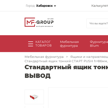
Калькуля
Город:
Хабаровск
Мебельная
Фурнитур
КАТАЛОГ
ТОВАРОВ
фурнитура
Blum
Мебельная фурнитура
>
Ящики и направляю
Стандартный ящик тонкий СТАРТ PUSH h=86мм,
Стандартный ящик тонк
ВЫВОД