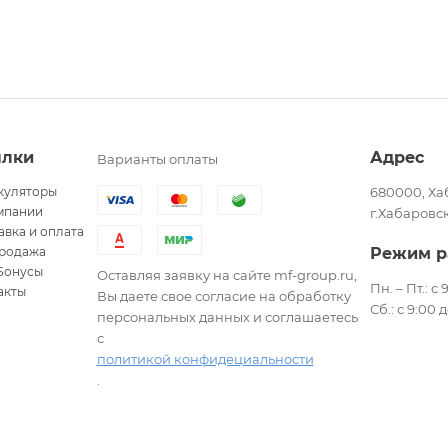
ылки
Адрес
Варианты оплаты
куляторы
680000, Ха
мпании
г.Хабаровск
авка и оплата
родажа
Режим р
Бонусы
Оставляя заявку на сайте mf-group.ru,
Пн. – Пт.: с
акты
Вы даете свое согласие на обработку
Сб.: с 9:00 
персональных данных и соглашаетесь
с
политикой конфидециальности
.