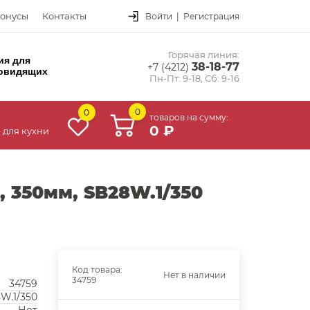
онусы
Контакты
Войти
|
Регистрация
Горячая линия:
ия для
38-18-77
+7 (4212)
овидящих
Пн-Пт: 9-18, Сб: 9-16
0
0
товаров на сумму:
0 ₽
 для кухни
 350мм, SB28W.1/350
Код товара:
Нет в наличии
34759
34759
W.1/350