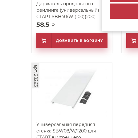
Держатель продольного
Прод
рейлинга (универсальный)
рейл
СТАРТ SBH40/W (100)(200)
SBR0
58.5
239
₽
ДОБАВИТЬ В КОРЗИНУ
арт. 28263
Универсальная передняя
стенка SBW08/W/1200 для
СТАРТ внутреннего