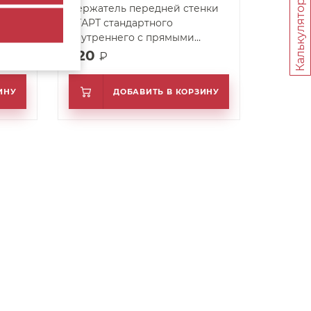
Калькуляторы
ля
Держатель передней стенки
СТАРТ стандартного
внутреннего с прямыми
боковинами SBH63/W (SB18)
520
₽
ИНУ
ДОБАВИТЬ В КОРЗИНУ