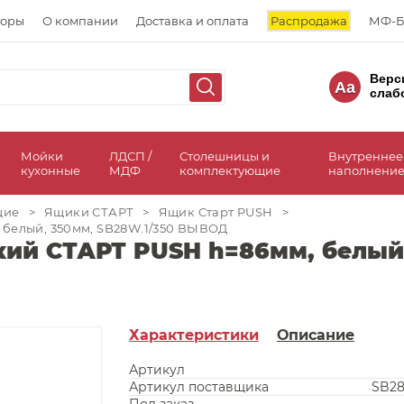
торы
О компании
Доставка и оплата
Распродажа
МФ-Б
Верс
Aa
слаб
а
Мойки
ЛДСП /
Столешницы и
Внутреннее
кухонные
МДФ
комплектующие
наполнение
щие
>
Ящики СТАРТ
>
Ящик Старт PUSH
>
 белый, 350мм, SB28W.1/350 ВЫВОД
ий СТАРТ PUSH h=86мм, белый,
Характеристики
Описание
Артикул
Артикул поставщика
SB28