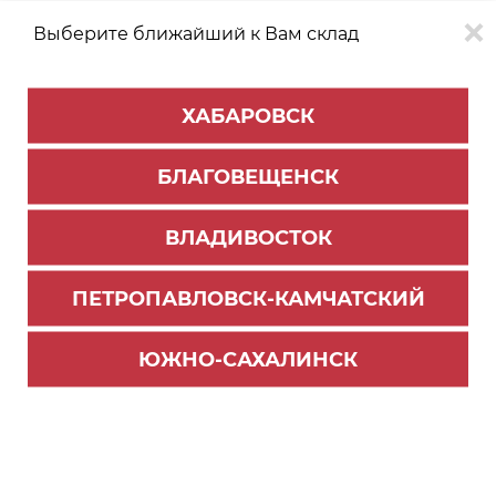
Выберите ближайший к Вам склад
0
0
ХАБАРОВСК
Версия для
Aa
БЛАГОВЕЩЕНСК
слабовидящих
ВЛАДИВОСТОК
КАТАЛОГ
Хабаровск
ТОВАРОВ
ПЕТРОПАВЛОВСК-КАМЧАТСКИЙ
Мебельная фурнитура
>
Ящики и направляющие
>
Ящики СТАРТ
>
Ящики Старт
ЮЖНО-САХАЛИНСК
Стандартный ящик тонкий СТАРТ h=116 мм, сер
ый, 300 мм