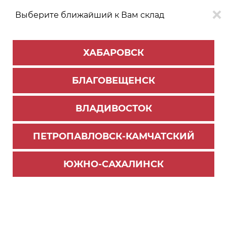
Выберите ближайший к Вам склад
0
0
ХАБАРОВСК
Версия для
Aa
БЛАГОВЕЩЕНСК
слабовидящих
ВЛАДИВОСТОК
КАТАЛОГ
Хабаровск
ТОВАРОВ
ПЕТРОПАВЛОВСК-КАМЧАТСКИЙ
Мебельная фурнитура
>
Ящики и направляющие
>
Ящики металлобоксы
ЮЖНО-САХАЛИНСК
Метабокс H=150мм, L=400мм, белый, MB15001
W/400 ВЫВОД