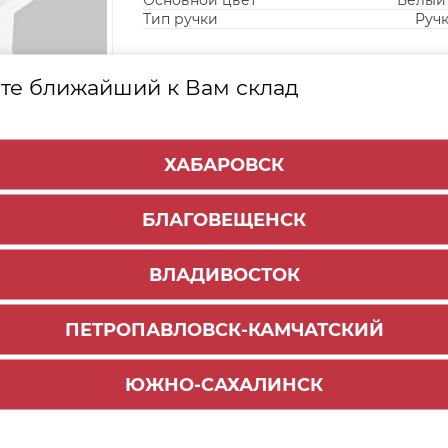
Основной цвет
Белый
Тип ручки
Руч
те ближайший к Вам склад
ХАБАРОВСК
БЛАГОВЕЩЕНСК
ВЛАДИВОСТОК
ПЕТРОПАВЛОВСК-КАМЧАТСКИЙ
ЮЖНО-САХАЛИНСК
Способы доставки:
1000 руб.
По городу:
Самовывоз: