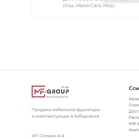
(Visa, MasterCard, Мир)
Сс
Каль
О ко
Продажа мебельной фурнитуры
Дост
и комплектующих в Хабаровске
Расп
МФ-
Конт
ИП Спицын А.А