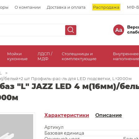
торы
О компании
Доставка и оплата
Распродажа
МФ-Б
Верс
Aa
слаб
а
Мойки
ЛДСП /
Столешницы и
Внутреннее
кухонные
МДФ
комплектующие
наполнение
L
>
мм)/белый+2 шт Профиль-рас-ль для LED подсветки, L=2000м
аз "L" JAZZ LED 4 м(16мм)/бе
000м
Характеристики
Описание
Артикул
Базовая единица