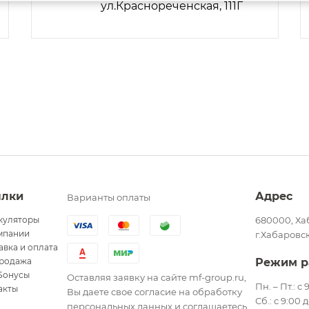
ул.Краснореченская, 111Г
ылки
Адрес
Варианты оплаты
куляторы
680000, Ха
мпании
г.Хабаровск
авка и оплата
родажа
Режим р
Бонусы
Оставляя заявку на сайте mf-group.ru,
Пн. – Пт.: с
акты
Вы даете свое согласие на обработку
Сб.: с 9:00 
персональных данных и соглашаетесь