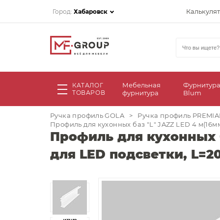
Калькуля
Город:
Хабаровск
Мебельная
Фурнитур
КАТАЛОГ
ТОВАРОВ
фурнитура
Blum
Ручка профиль GOLA
>
Ручка профиль PREMIA
Профиль для кухонных баз "L" JAZZ LED 4 м(16
Профиль для кухонных б
для LED подсветки, L=2