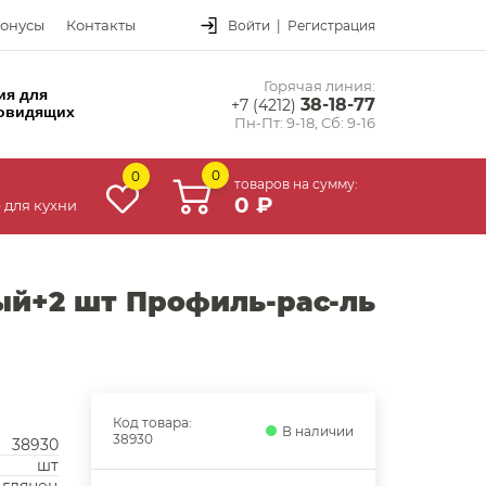
онусы
Контакты
Войти
|
Регистрация
Горячая линия:
ия для
38-18-77
+7 (4212)
овидящих
Пн-Пт: 9-18, Сб: 9-16
0
0
товаров на сумму:
0 ₽
 для кухни
лый+2 шт Профиль-рас-ль
Код товара:
В наличии
38930
38930
шт