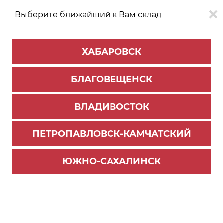
Выберите ближайший к Вам склад
0
0
ХАБАРОВСК
Версия для
Aa
БЛАГОВЕЩЕНСК
слабовидящих
ВЛАДИВОСТОК
КАТАЛОГ
Хабаровск
ТОВАРОВ
ПЕТРОПАВЛОВСК-КАМЧАТСКИЙ
Главная страница
>
Новости
Мы в топе!
ЮЖНО-САХАЛИНСК