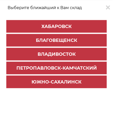
Выберите ближайший к Вам склад
0
0
ХАБАРОВСК
Версия для
Aa
БЛАГОВЕЩЕНСК
слабовидящих
ВЛАДИВОСТОК
КАТАЛОГ
Хабаровск
ТОВАРОВ
ПЕТРОПАВЛОВСК-КАМЧАТСКИЙ
Фурнитура Blum
>
AVENTOS - подъемные механизмы
Aventos HK-XS Tip-
ЮЖНО-САХАЛИНСК
on – малый
поворотный