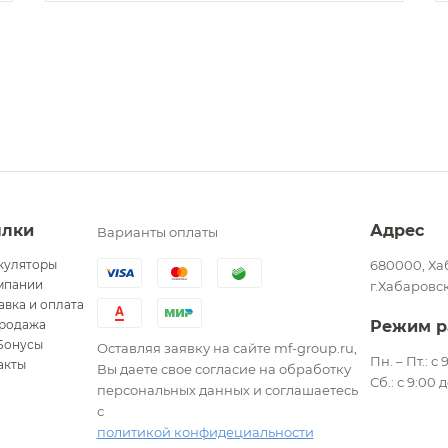
ылки
Адрес
Варианты оплаты
куляторы
680000, Ха
мпании
г.Хабаровск
авка и оплата
родажа
Режим р
Бонусы
Оставляя заявку на сайте mf-group.ru,
Пн. – Пт.: с
акты
Вы даете свое согласие на обработку
Сб.: с 9:00 
персональных данных и соглашаетесь
с
политикой конфидециальности