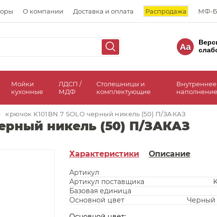
торы
О компании
Доставка и оплата
Распродажа
МФ-Б
Верс
Aa
слаб
а
Мойки
ЛДСП /
Столешницы и
Внутреннее
кухонные
МДФ
комплектующие
наполнение
>
крючок K101BN.7 SOLO черный никель (50) П/ЗАКАЗ
ерный никель (50) П/ЗАКАЗ
Характеристики
Описание
Артикул
Артикул поставщика
K
Базовая единица
Основной цвет
Черный
Основной цвет: