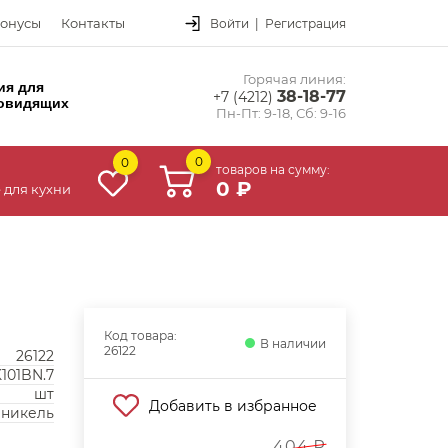
онусы
Контакты
Войти
|
Регистрация
Горячая линия:
ия для
38-18-77
+7 (4212)
овидящих
Пн-Пт: 9-18, Сб: 9-16
0
0
товаров на сумму:
0 ₽
 для кухни
Код товара:
В наличии
26122
26122
101BN.7
шт
Добавить в избранное
 никель
404 ₽