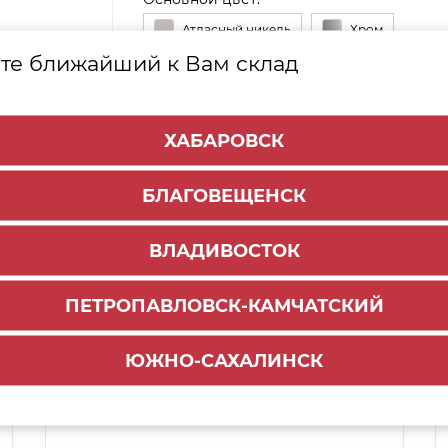
Атласный никель
Хром
те ближайший к Вам склад
Черный никель
ХАБАРОВСК
БЛАГОВЕЩЕНСК
ВЛАДИВОСТОК
ПЕТРОПАВЛОВСК-КАМЧАТСКИЙ
Способы доставки:
ЮЖНО-САХАЛИНСК
1000 руб.
По городу:
Самовывоз:
ул.Краснореченская, 111Г