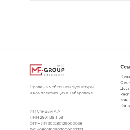
Сс
Каль
О ко
Продажа мебельной фурнитуры
Дост
и комплектующих в Хабаровске
Расп
МФ-
Конт
ИП Спицын А.А
ИНН 280113811158
ОГРНИП 305280129000038
Р/С 40802810903000002353