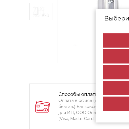
Выбери
Способы оплаты:
Оплата в офисе (наличными,
безнал.) Банковский перевод
для ИП, ООО Онлайн-оплата
(Visa, MasterCard, Мир)