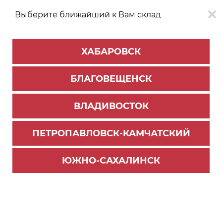
Выберите ближайший к Вам склад
0
0
ХАБАРОВСК
Версия для
Aa
БЛАГОВЕЩЕНСК
слабовидящих
ВЛАДИВОСТОК
КАТАЛОГ
Хабаровск
ТОВАРОВ
ПЕТРОПАВЛОВСК-КАМЧАТСКИЙ
Мебельная фурнитура
>
Ящики и направляющие
>
Ящики СТАРТ
>
Ящики Старт
ЮЖНО-САХАЛИНСК
Средний ящик СТАРТ h=135 мм, белый, 270 мм