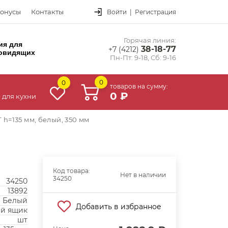
онусы
Контакты
Войти
|
Регистрация
Горячая линия:
ия для
38-18-77
+7 (4212)
овидящих
Пн-Пт: 9-18, Сб: 9-16
0
0
товаров на сумму:
0 ₽
 для кухни
h=135 мм, белый, 350 мм
Код товара:
Нет в наличии
34250
34250
13892
Белый
Добавить в избранное
й ящик
шт