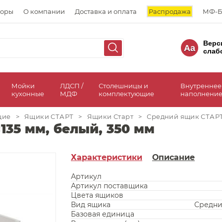
торы
О компании
Доставка и оплата
Распродажа
МФ-Б
Верс
Aa
слаб
а
Мойки
ЛДСП /
Столешницы и
Внутреннее
кухонные
МДФ
комплектующие
наполнение
щие
>
Ящики СТАРТ
>
Ящики Старт
>
Средний ящик СТАРТ 
35 мм, белый, 350 мм
Характеристики
Описание
Артикул
Артикул поставщика
Цвета ящиков
Вид ящика
Средни
Базовая единица