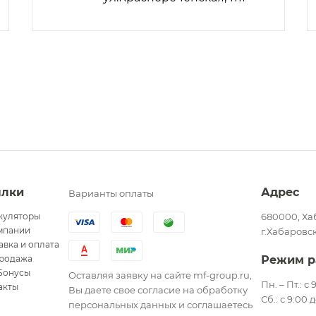
ылки
Адрес
Варианты оплаты
куляторы
680000, Ха
мпании
г.Хабаровск
авка и оплата
родажа
Режим р
Бонусы
Оставляя заявку на сайте mf-group.ru,
Пн. – Пт.: с
акты
Вы даете свое согласие на обработку
Сб.: с 9:00 
персональных данных и соглашаетесь