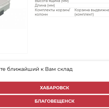
Высота ящика (мм)
Длина (мм)
Комплекты корзин/
Корзина выдвижн
колонн
(комплект)
КТА
те ближайший к Вам склад
Наименование
ХАБАРОВСК
тенки СРЕДНИЙ 135мм СТАРТ SBH41/W (100)
БЛАГОВЕЩЕНСК