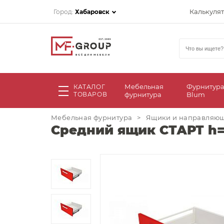
Калькуля
Город:
Хабаровск
Мебельная
Фурнитур
КАТАЛОГ
ТОВАРОВ
фурнитура
Blum
Мебельная фурнитура
>
Ящики и направляю
Средний ящик СТАРТ h=1