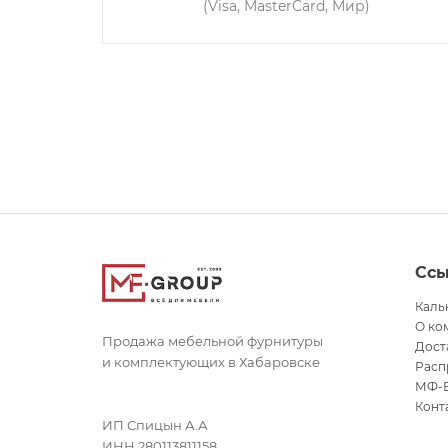
(Visa, MasterCard, Мир)
Сс
Каль
О ко
Продажа мебельной фурнитуры
Дост
и комплектующих в Хабаровске
Расп
МФ-
Конт
ИП Спицын А.А
ИНН 280113811158