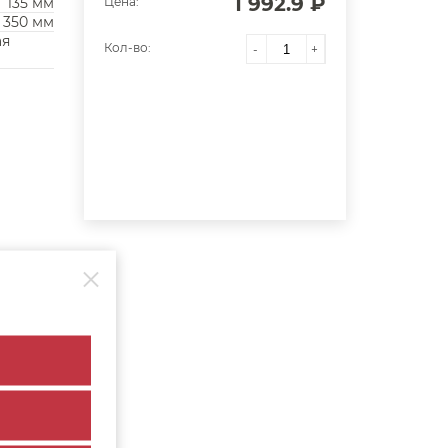
1 992.9 ₽
135 мм
Цена:
350 мм
ая
Кол-во:
-
+
Кол-во
1 шт.