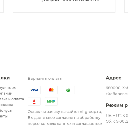
ылки
Адрес
Варианты оплаты
куляторы
680000, Ха
мпании
г.Хабаровск
авка и оплата
родажа
Режим р
Бонусы
Оставляя заявку на сайте mf-group.ru,
Пн. – Пт.: с
акты
Вы даете свое согласие на обработку
Сб.: с 9:00 
персональных данных и соглашаетесь