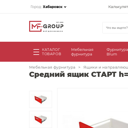
Калькуля
Город:
Хабаровск
Мебельная
Фурнитур
КАТАЛОГ
ТОВАРОВ
фурнитура
Blum
Мебельная фурнитура
>
Ящики и направляю
Средний ящик СТАРТ h=1