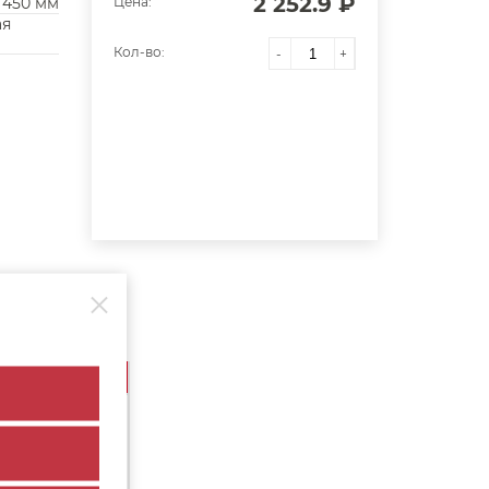
2 252.9 ₽
450 мм
Цена:
ая
Кол-во:
-
+
Кол-во
1 шт.