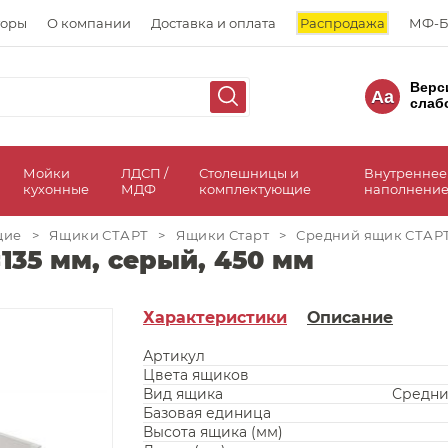
торы
О компании
Доставка и оплата
Распродажа
МФ-Б
Верс
Aa
слаб
а
Мойки
ЛДСП /
Столешницы и
Внутреннее
кухонные
МДФ
комплектующие
наполнение
щие
>
Ящики СТАРТ
>
Ящики Старт
>
Средний ящик СТАРТ 
35 мм, серый, 450 мм
Характеристики
Описание
Артикул
Цвета ящиков
Вид ящика
Средни
Базовая единица
Высота ящика (мм)