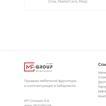
(Visa, MasterCard, Мир)
Сс
Каль
О ко
Продажа мебельной фурнитуры
Дост
и комплектующих в Хабаровске
Расп
МФ-
Конт
ИП Спицын А.А
ИНН 280113811158