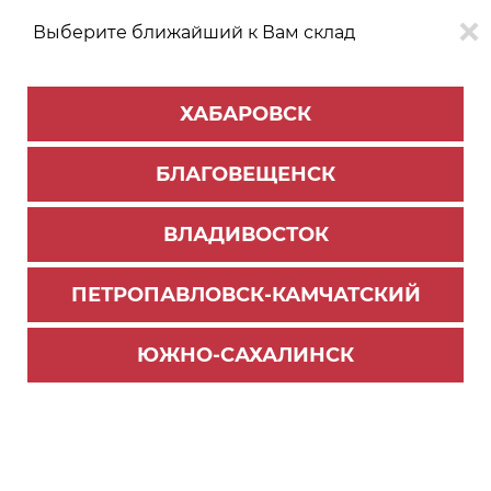
Выберите ближайший к Вам склад
0
0
ХАБАРОВСК
Версия для
Aa
БЛАГОВЕЩЕНСК
слабовидящих
ВЛАДИВОСТОК
КАТАЛОГ
Хабаровск
ТОВАРОВ
ПЕТРОПАВЛОВСК-КАМЧАТСКИЙ
Мебельная фурнитура
>
Ящики и направляющие
>
Ящики СТАРТ
>
Ящики Старт
ЮЖНО-САХАЛИНСК
Средний ящик СТАРТ h=135 мм, серый, 500 мм