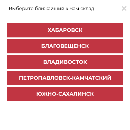
Выберите ближайший к Вам склад
0
0
ХАБАРОВСК
Версия для
Aa
БЛАГОВЕЩЕНСК
слабовидящих
ВЛАДИВОСТОК
КАТАЛОГ
Хабаровск
ТОВАРОВ
ПЕТРОПАВЛОВСК-КАМЧАТСКИЙ
Мебельная фурнитура
>
Ящики и направляющие
>
Ящики СТАРТ
>
Ящики Старт
ЮЖНО-САХАЛИНСК
Стандартный ящик СТАРТ h=86 мм, серый, 270
мм