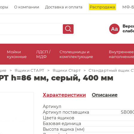
торы
О компании
Доставка и оплата
Распродажа
МФ-Б
Верс
Aa
слаб
а
Мойки
ЛДСП /
Столешницы и
Внутреннее
кухонные
МДФ
комплектующие
наполнение
щие
>
Ящики СТАРТ
>
Ящики Старт
>
Стандартный ящик СТ
Т h=86 мм, серый, 400 мм
Характеристики
Описание
Артикул
Артикул поставщика
SB08G
Цвета ящиков
Базовая единица
Высота ящика (мм)