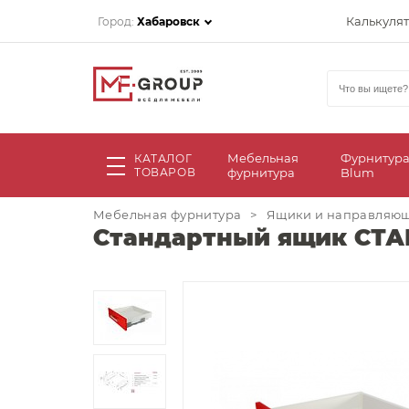
Калькуля
Город:
Хабаровск
Мебельная
Фурнитур
КАТАЛОГ
ТОВАРОВ
фурнитура
Blum
Мебельная фурнитура
>
Ящики и направляю
Стандартный ящик СТАР