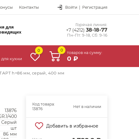
онусы
Контакты
Войти
|
Регистрация
Горячая линия:
ия для
38-18-77
+7 (4212)
овидящих
Пн-Пт: 9-18, Сб: 9-16
0
0
товаров на сумму:
0 ₽
 для кухни
АРТ h=86 мм, серый, 400 мм
Код товара:
Нет в наличии
13876
13876
R.1/400
Серый
Добавить в избранное
шт
86 мм