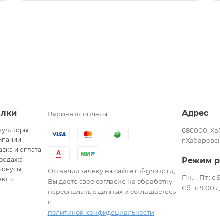
ылки
Адрес
Варианты оплаты
куляторы
680000, Ха
мпании
г.Хабаровск
авка и оплата
родажа
Режим р
Бонусы
Оставляя заявку на сайте mf-group.ru,
Пн. – Пт.: с
акты
Вы даете свое согласие на обработку
Сб.: с 9:00 
персональных данных и соглашаетесь
с
политикой конфидециальности