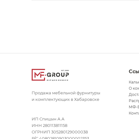
Сс
Каль
О ко
Продажа мебельной фурнитуры
Дост
и комплектующих в Хабаровске
Расп
МФ-
Конт
ИП Спицын А.А
ИНН 280113811158
ОГРНИП 305280129000038
Р/С 40802810903000002353