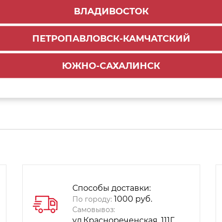
ВЛАДИВОСТОК
тенки стандарт прямого SB серый (10) ВЫВОД!
1 шт
ПЕТРОПАВЛОВСК-КАМЧАТСКИЙ
ЮЖНО-САХАЛИНСК
ки СТАРТ SBDW11/GR/450 серый (лев+прав) (10)
1 шт
Способы доставки:
1000 руб.
По городу:
Самовывоз:
ул.Краснореченская, 111Г