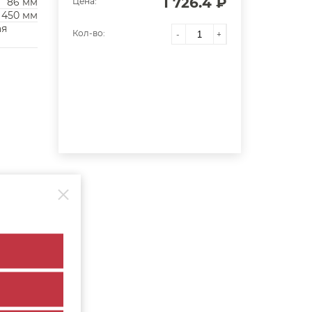
1 726.4 ₽
86 мм
Цена:
450 мм
ая
Кол-во:
-
+
л-во
.