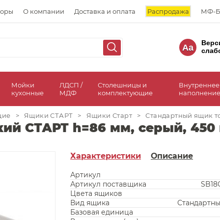
торы
О компании
Доставка и оплата
Распродажа
МФ-Б
Верс
Aa
слаб
а
Мойки
ЛДСП /
Столешницы и
Внутреннее
кухонные
МДФ
комплектующие
наполнение
щие
>
Ящики СТАРТ
>
Ящики Старт
>
Стандартный ящик то
ий СТАРТ h=86 мм, серый, 450
Характеристики
Описание
Артикул
Артикул поставщика
SB18G
Цвета ящиков
Вид ящика
Стандартн
Базовая единица