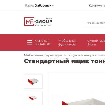
Калькуля
Город:
Хабаровск
Мебельная
Фурнитур
КАТАЛОГ
ТОВАРОВ
фурнитура
Blum
Мебельная фурнитура
>
Ящики и направляю
Стандартный ящик тонк