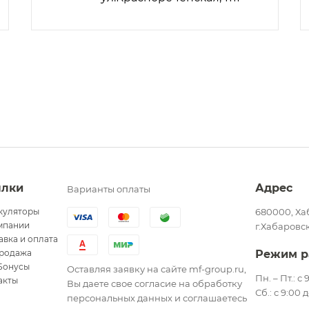
ылки
Адрес
Варианты оплаты
куляторы
680000, Ха
мпании
г.Хабаровск
авка и оплата
родажа
Режим р
Бонусы
Оставляя заявку на сайте mf-group.ru,
Пн. – Пт.: с
акты
Вы даете свое согласие на обработку
Сб.: с 9:00 
персональных данных и соглашаетесь