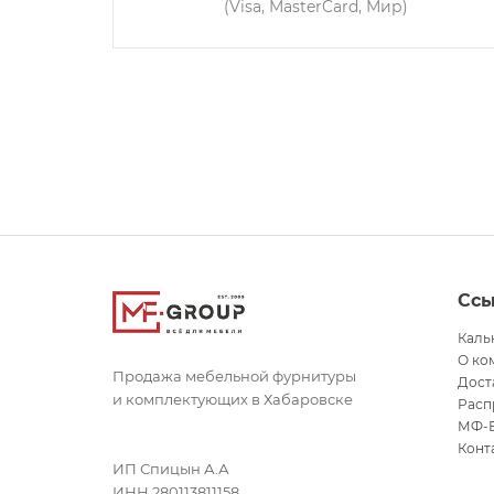
(Visa, MasterCard, Мир)
Сс
Каль
О ко
Продажа мебельной фурнитуры
Дост
и комплектующих в Хабаровске
Расп
МФ-
Конт
ИП Спицын А.А
ИНН 280113811158