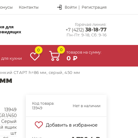
онусы
Контакты
Войти
|
Регистрация
Горячая линия:
ия для
38-18-77
+7 (4212)
овидящих
Пн-Пт: 9-18, Сб: 9-16
0
0
товаров на сумму:
0 ₽
 для кухни
нкий СТАРТ h=86 мм, серый, 450 мм
 мм
Код товара:
Нет в наличии
13949
13949
R.1/450
Серый
Добавить в избранное
ый ящик
шт