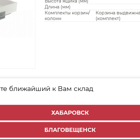
Высота ящика (мм)
Длина (мм)
Комплекты корзин/
Корзина выдвижн
колонн
(комплект)
КТА
те ближайший к Вам склад
Наименование
Ко
ХАБАРОВСК
ТАРТ с доводчиком 450мм DB8181Zn/450 (10)
1 шт
БЛАГОВЕЩЕНСК