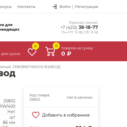
онусы
Контакты
Войти
|
Регистрация
Горячая линия:
ия для
38-18-77
+7 (4212)
овидящих
Пн-Пт: 9-18, Сб: 9-16
0
0
товаров на сумму:
0 ₽
 для кухни
 белый, MB08601W/400 ВЫВОД
ЫВОД
Код товара:
Нет в наличии
25802
25802
1W/400
Нет
Добавить в избранное
шт
86 мм