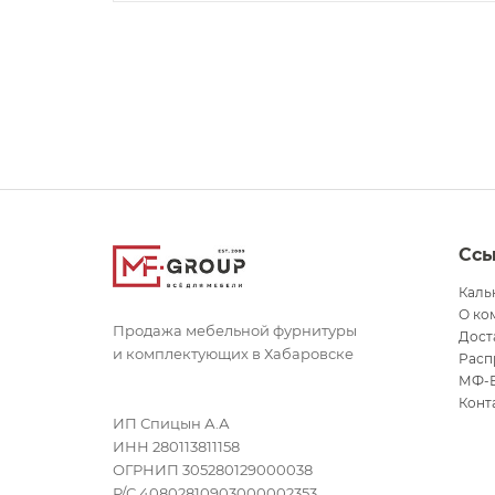
Сс
Каль
О ко
Продажа мебельной фурнитуры
Дост
и комплектующих в Хабаровске
Расп
МФ-
Конт
ИП Спицын А.А
ИНН 280113811158
ОГРНИП 305280129000038
Р/С 40802810903000002353