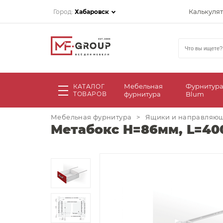
Калькуля
Город:
Хабаровск
Мебельная
Фурнитур
КАТАЛОГ
ТОВАРОВ
фурнитура
Blum
Мебельная фурнитура
>
Ящики и направляю
Метабокс H=86мм, L=4