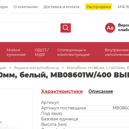
торы
О компании
Доставка и оплата
Распродажа
МФ-Б
Верс
Aa
слаб
а
Мойки
ЛДСП /
Столешницы и
Внутреннее
кухонные
МДФ
комплектующие
наполнение
щие
>
Ящики металлобоксы
>
Метабокс H=86мм, L=400мм,
00мм, белый, MB08601W/400 В
Характеристики
Описание
Артикул
Артикул поставщика
MB0860
Под заказ
Базовая единица
Высота (мм)