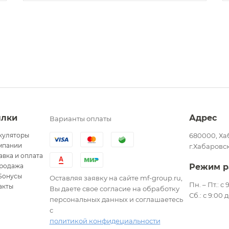
ылки
Адрес
Варианты оплаты
куляторы
680000, Ха
мпании
г.Хабаровск
авка и оплата
родажа
Режим р
Бонусы
Оставляя заявку на сайте mf-group.ru,
Пн. – Пт.: с
акты
Вы даете свое согласие на обработку
Сб.: с 9:00 
персональных данных и соглашаетесь
с
политикой конфидециальности