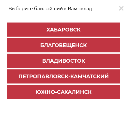
Выберите ближайший к Вам склад
0
0
ХАБАРОВСК
Версия для
Aa
БЛАГОВЕЩЕНСК
слабовидящих
ВЛАДИВОСТОК
КАТАЛОГ
Хабаровск
ТОВАРОВ
ПЕТРОПАВЛОВСК-КАМЧАТСКИЙ
Мебельная фурнитура
>
Ящики и направляющие
>
Ящики металлобоксы
ЮЖНО-САХАЛИНСК
MB00081W/500 Рейлинг продольный для мета
боксов, белый, L=500 ВЫВОД