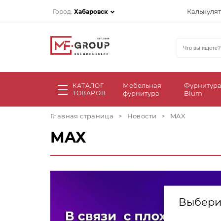
Калькуля
Город:
Хабаровск
Мебельная
Фурнитур
КАТАЛОГ
ТОВАРОВ
фурнитура
Blum
Главная страница
>
Новости
>
MAX
MAX
Выбери