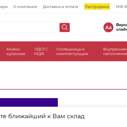
торы
О компании
Доставка и оплата
Распродажа
МФ-Б
Верс
Aa
слаб
а
Мойки
ЛДСП /
Столешницы и
Внутреннее
кухонные
МДФ
комплектующие
наполнение
те ближайший к Вам склад