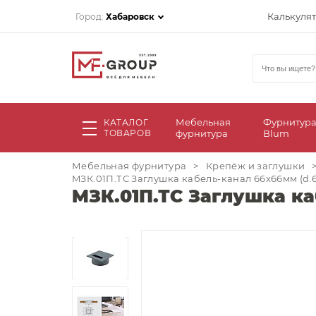
Калькуля
Город:
Хабаровск
Мебельная
Фурнитур
КАТАЛОГ
ТОВАРОВ
фурнитура
Blum
Мебельная фурнитура
>
Крепёж и заглушки
MЗК.01П.ТС Заглушка кабель-канал 66x66мм (d.
MЗК.01П.ТС Заглушка ка