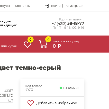
онусы
Контакты
Войти
|
Регистрация
Горячая линия:
ия для
38-18-77
+7 (4212)
овидящих
Пн-Пт: 9-18, Сб: 9-16
0
0
товаров на сумму:
0 ₽
 для кухни
 цвет темно-серый
Код товара:
В наличии
41013
41013
.01П.ТС
шт
Добавить в избранное