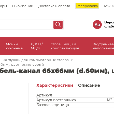
торы
О компании
Доставка и оплата
Распродажа
МФ-Б
Верс
Aa
слаб
а
Мойки
ЛДСП /
Столешницы и
Внутреннее
кухонные
МДФ
комплектующие
наполнение
>
Заглушки для компьютерных столов
>
60мм), цвет темно-серый
бель-канал 66x66мм (d.60мм),
Характеристики
Описание
Артикул
Артикул поставщика
MЗК
Базовая единица