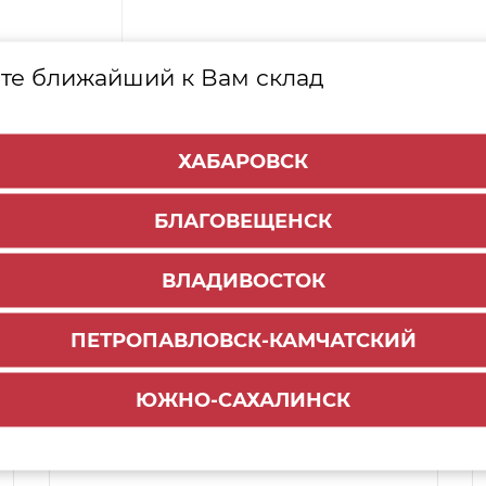
те ближайший к Вам склад
ХАБАРОВСК
БЛАГОВЕЩЕНСК
ВЛАДИВОСТОК
ПЕТРОПАВЛОВСК-КАМЧАТСКИЙ
Способы доставки:
ЮЖНО-САХАЛИНСК
1000 руб.
По городу:
Самовывоз:
ул.Краснореченская, 111Г