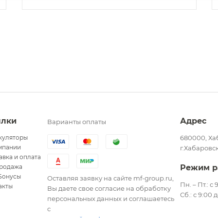
ылки
Адрес
Варианты оплаты
куляторы
680000, Ха
мпании
г.Хабаровск
авка и оплата
родажа
Режим р
Бонусы
Оставляя заявку на сайте mf-group.ru,
Пн. – Пт.: с
акты
Вы даете свое согласие на обработку
Сб.: с 9:00 
персональных данных и соглашаетесь
с