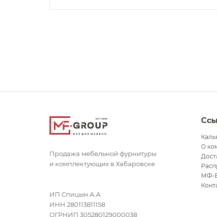
Сс
Каль
О ко
Продажа мебельной фурнитуры
Дост
и комплектующих в Хабаровске
Расп
МФ-
Конт
ИП Спицын А.А
ИНН 280113811158
ОГРНИП 305280129000038