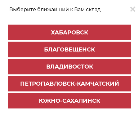
Выберите ближайший к Вам склад
0
0
ХАБАРОВСК
Версия для
Aa
БЛАГОВЕЩЕНСК
слабовидящих
ВЛАДИВОСТОК
КАТАЛОГ
Хабаровск
ТОВАРОВ
ПЕТРОПАВЛОВСК-КАМЧАТСКИЙ
Мебельная фурнитура
>
Ящики и направляющие
>
Направляющие роликовые
ЮЖНО-САХАЛИНСК
Роликовые направляющие, L=400мм, белый (D
S 03W.1/400) ВЫВОД