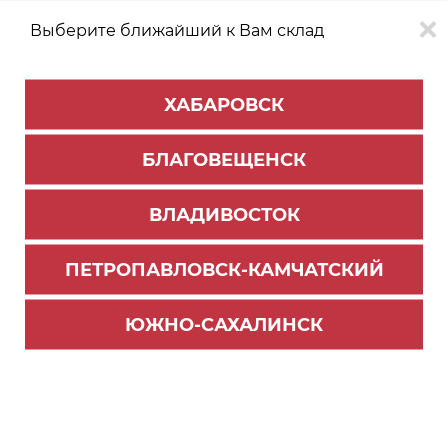
Выберите ближайший к Вам склад
0
0
ХАБАРОВСК
Версия для
Aa
БЛАГОВЕЩЕНСК
слабовидящих
ВЛАДИВОСТОК
КАТАЛОГ
Хабаровск
ТОВАРОВ
ПЕТРОПАВЛОВСК-КАМЧАТСКИЙ
Мебельная фурнитура
>
Ящики и направляющие
>
Направляющие роликовые
ЮЖНО-САХАЛИНСК
Роликовые направляющие, L=550мм, белый (D
S 03W.1/550) ВЫВОД