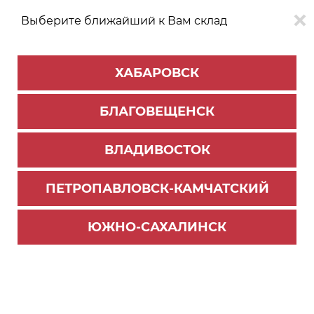
Выберите ближайший к Вам склад
0
0
ХАБАРОВСК
Версия для
Aa
БЛАГОВЕЩЕНСК
слабовидящих
ВЛАДИВОСТОК
КАТАЛОГ
Хабаровск
ТОВАРОВ
ПЕТРОПАВЛОВСК-КАМЧАТСКИЙ
Главная страница
>
Новости
Продавай как рок-
ЮЖНО-САХАЛИНСК
звезда!